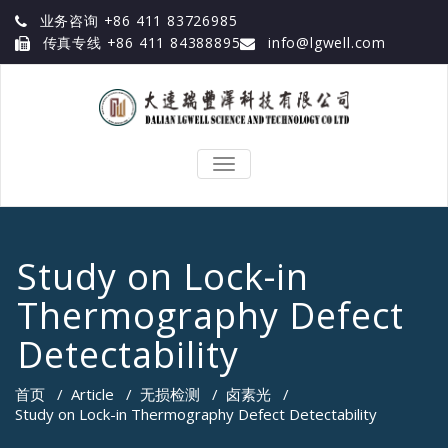
业务咨询 +86 411 83726985
传真专线 +86 411 84388895
info@lgwell.com
TOGGLE
NAVIGATION
Study on Lock-in
Thermography Defect
Detectability
首页
/
Article
/
无损检测
/
卤素光
/
Study on Lock-in Thermography Defect Detectability