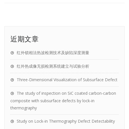
近期文章
红外锁相法热波检测技术及缺陷深度测量
红外热成像无损检测系统建立与试验分析
Three-Dimensional Visualization of Subsurface Defect
The study of inspection on SiC coated carbon-carbon
composite with subsurface defects by lock-in
thermography
Study on Lock-in Thermography Defect Detectability