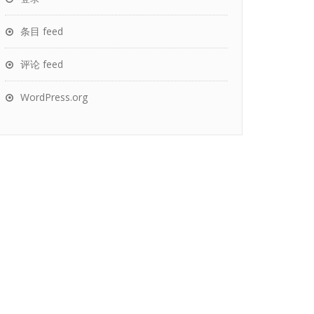
条目 feed
评论 feed
WordPress.org