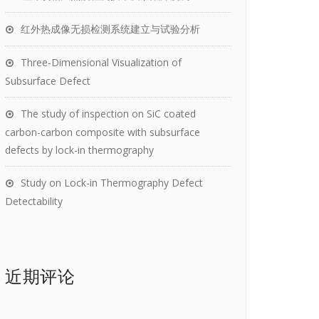
红外热成像无损检测系统建立与试验分析
Three-Dimensional Visualization of
Subsurface Defect
The study of inspection on SiC coated
carbon-carbon composite with subsurface
defects by lock-in thermography
Study on Lock-in Thermography Defect
Detectability
近期评论